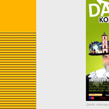
Quelle
:
www.isg-